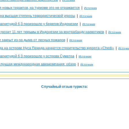
 новых терактов, на туризме это не отражается
|
Источник
на высшая степень террористической угрозы
|
Источник
агнитудой 6,3 произошло у берегов Индонезии
|
Источник
 грозит 11 лет тюрьмы в Индонезии за контрабанду наркотиков
|
Источник
 закрыт из-за дыма от лесных пожаров
|
Источник
да на острове Нуса Пенида начнется строительство курорта «Chedi»
|
Источн
агнитудой 6,3 произошло у острова Суматра
|
Источник
a лучшая международная авиакомпания: обзор
|
Источник
Случайный отзыв туриста: