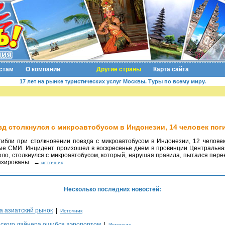
стам
О компании
Другие страны
Карта сайта
17 лет на рынке туристических услуг Москвы. Туры по всему миру.
зд столкнулся с микроавтобусом в Индонезии, 14 человек пог
ые СМИ. Инцидент произошел в воскресенье днем в провинции Центральна
оло, столкнулся с микроавтобусом, который, нарушая правила, пытался пе
лизированы. ←
источник
Несколько последних новостей:
а азиатский рынок
|
Источник
ского лайнера ошибся аэропортом
|
Источник