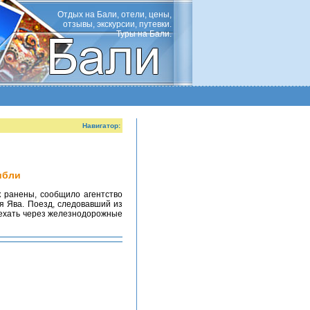
Отдых на Бали, отели, цены,
отзывы, экскурсии, путевки.
Туры на Бали.
Навигатор:
ибли
я Ява. Поезд, следовавший из
реехать через железнодорожные