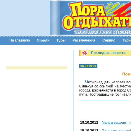
На главную
О Бали
Туры
Развлечения
Сервис
Тури
Последние новости
06.07.2009
Пое
Четырнадцать человек погибли при столкновении поезда с микроавтобусом в Индонезии, 12 человек ранены, сообщило агентство
Синьхуа со ссылкой на местн
города Джокьякарта в город С
пути. Пострадавшие госпита
19.10.2012
Mantra выходит н
15.10.2012
Пилот индонезий