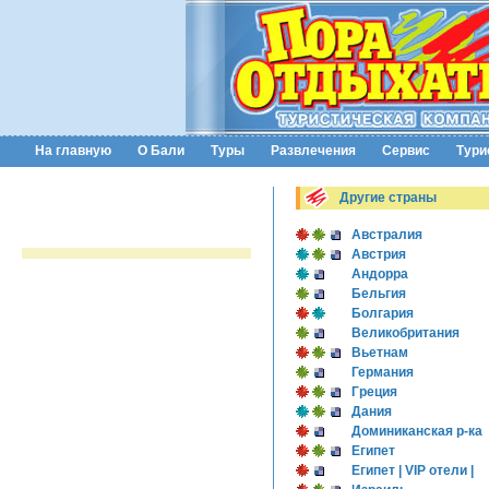
На главную
О Бали
Туры
Развлечения
Сервис
Тури
Другие страны
Австралия
Австрия
Андорра
Бельгия
Болгария
Великобритания
Вьетнам
Германия
Греция
Дания
Доминиканская р-ка
Египет
Египет | VIP отели |