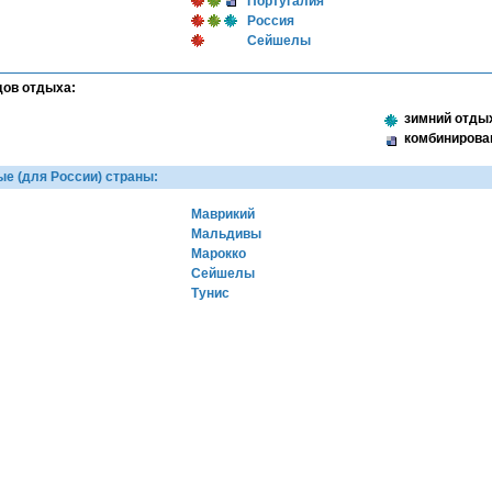
Португалия
Россия
Сейшелы
дов отдыха:
зимний отдых
комбинирова
е (для России) страны:
Маврикий
Мальдивы
Марокко
Сейшелы
Тунис