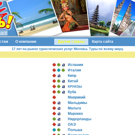
стам
О компании
Другие страны
Карта сайта
17 лет на рынке туристических услуг Москвы. Туры по всему миру.
Испания
Италия
Кипр
Китай
КРУИЗЫ
Куба
Маврикий
Мальдивы
Мальта
Марокко
Нидерланды
ОАЭ
Польша