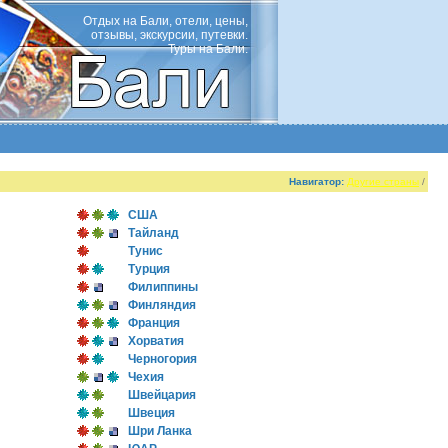
Отдых на Бали, отели, цены,
отзывы, экскурсии, путевки.
Туры на Бали.
Навигатор:
Другие страны
/
США
Тайланд
Тунис
Турция
Филиппины
Финляндия
Франция
Хорватия
Черногория
Чехия
Швейцария
Швеция
Шри Ланка