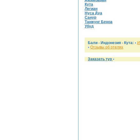
Джимбаран
Кута
Легиан
Нуса Дуа
Санур
Танжунг Беноа
Убуд
Бали - Индонезия -
Кута
:
И
Отзывы об отелях
Заказать тур