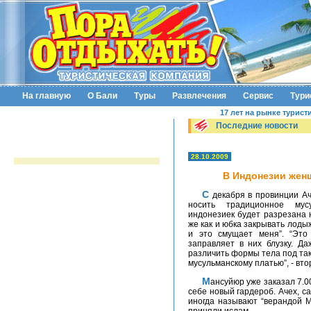
На главную
О Бали
Туры
Развлечения
Сервис
Тури
17 лет на рынке турист
Последние новости
28.10.2009
В Индонезии жен
С декабря в провинции Ачех (Индонезия) согласно закону женщин обяжут
носить традиционное мус
индонезиек будет разрезана 
же как и юбка закрывать лодыж
и это смущает меня”. “Это
заправляет в них блузку. Д
различить формы тела под та
мусульманскому платью”, - вт
Мансуйюр уже заказал 7.000 юбок для женщин, которые не могут позволить
себе новый гардероб. Ачех, с
иногда называют “верандой М