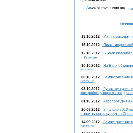
приняли ислам.
/www.alltravels.com.ua/ ←
и
Нескол
19.10.2012
Mantra выходит н
15.10.2012
Пилот индонезий
12.10.2012
В Бали опасаются
|
Источник
10.10.2012
На Бали объявле
Источник
08.10.2012
Землетрясение м
Источник
03.10.2012
Русскому туристу
контрабанду наркотиков
|
Исто
01.10.2012
Аэропорт Джамби
20.09.2012
В начале 2013 го
строительство курорта «Chedi
14.09.2012
Землетрясение м
Источник