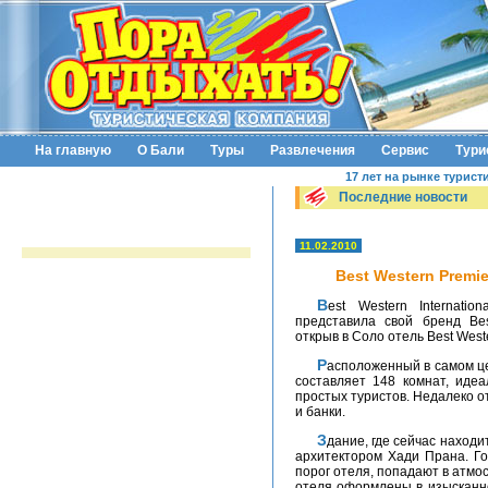
На главную
О Бали
Туры
Развлечения
Сервис
Тури
17 лет на рынке турист
Последние новости
11.02.2010
Best Western Premi
Best Western International, одна из крупнейших гостиничных сетей,
представила свой бренд Bes
открыв в Соло отель Best Weste
Расположенный в самом центре Соло-сити, отель, номерной фонд которого
составляет 148 комнат, идеа
простых туристов. Недалеко 
и банки.
Здание, где сейчас находится отель, было построено в 1996 году известным
архитектором Хади Прана. Гос
порог отеля, попадают в атм
отеля оформлены в изысканно