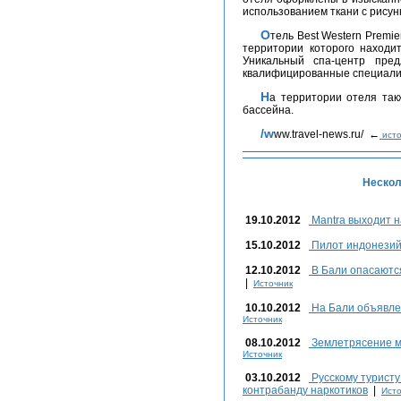
использованием ткани с рисун
Отель Best Western Premier Hotel Solo стал первым отелем в Индонезии, на
территории которого находит
Уникальный спа-центр пред
квалифицированные специали
На территории отеля также расположены ресторан Srikandi и бар около
бассейна.
/www.travel-news.ru/ ←
исто
Нескол
19.10.2012
Mantra выходит н
15.10.2012
Пилот индонезий
12.10.2012
В Бали опасаются
|
Источник
10.10.2012
На Бали объявле
Источник
08.10.2012
Землетрясение м
Источник
03.10.2012
Русскому туристу
контрабанду наркотиков
|
Исто