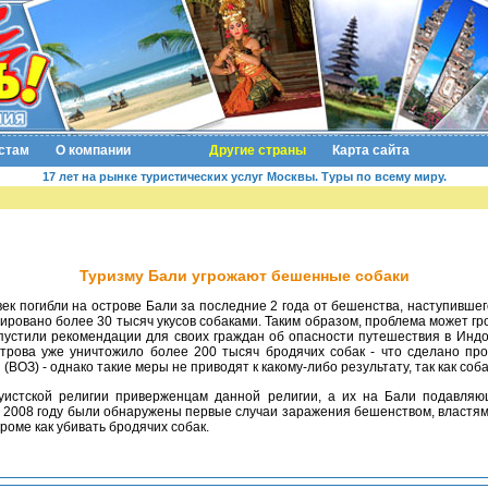
стам
О компании
Другие страны
Карта сайта
17 лет на рынке туристических услуг Москвы. Туры по всему миру.
Туризму Бали угрожают бешенные собаки
рировано более 30 тысяч укусов собаками. Таким образом, проблема может гр
пустили рекомендации для своих граждан об опасности путешествия в Инд
строва уже уничтожило более 200 тысяч бродячих собак - что сделано пр
ВОЗ) - однако такие меры не приводят к какому-либо результату, так как со
 в 2008 году были обнаружены первые случаи заражения бешенством, властям
кроме как убивать бродячих собак.