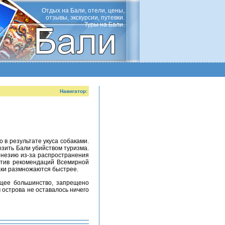
Отдых на Бали, отели, цены,
отзывы, экскурсии, путевки.
Туры на Бали.
Навигатор:
озить Бали убийством туризма.
онезию из-за распространения
отив рекомендаций Всемирной
баки размножаются быстрее.
 острова не оставалось ничего