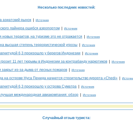
Несколько последних новостей:
а азиатский рынок
|
Источник
ского лайнера ошибся аэропортом
|
Источник
 новых терактов, на туризме это не отражается
|
Источник
на высшая степень террористической угрозы
|
Источник
агнитудой 6,3 произошло у берегов Индонезии
|
Источник
 грозит 11 лет тюрьмы в Индонезии за контрабанду наркотиков
|
Источник
 закрыт из-за дыма от лесных пожаров
|
Источник
да на острове Нуса Пенида начнется строительство курорта «Chedi»
|
Источн
агнитудой 6,3 произошло у острова Суматра
|
Источник
a лучшая международная авиакомпания: обзор
|
Источник
Случайный отзыв туриста: