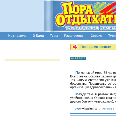
На главную
О Бали
Туры
Развлечения
Сервис
Тури
Последние новости
04.08.2010
По меньшей мере 78 человек погибли на острове Бали за последние 2 года от бешенства, наступившего в результате укуса собаками.
Всего же на острове зарегист
Так, США и Австралия уже вы
бешенства. Правительство о
организации здравоохранения (
Между тем, в рамках индуистской религии приверженцам данной религии, а их на Бали подавляющее большинство, запрещено
убийство собак. Однако когда
другого (как они утверждают), 
/www.kaztur.ru/ ←
источник