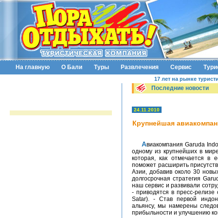
На главную
О Бали
Туры
Развлечения
Сервис
Тури
17 лет на рынке турист
Последние новости
24.11.2010
Крупнейшая авиакомпан
Авиакомпания Garuda Indonesia подписала соглашение о присоединении к
одному из крупнейших в мире
которая, как отмечается в е
поможет расширить присутств
Азии, добавив около 30 новы
долгосрочная стратегия Garu
наш сервис и развивали сотру
- приводятся в пресс-релизе
Satar). - Став первой индо
альянсу, мы намерены следо
прибыльности и улучшению ко