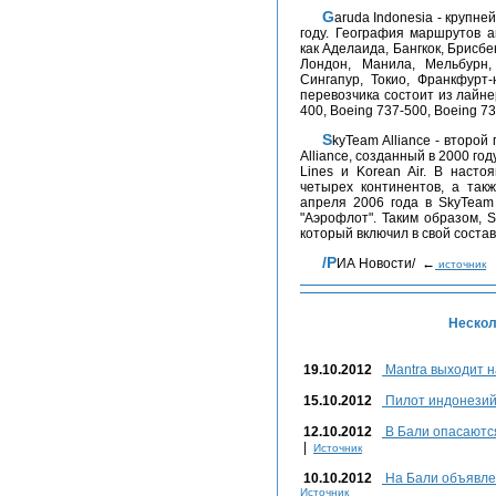
Garuda Indonesia - крупнейшая авиакомпания Индонезии, созданная в 1949
году. География маршрутов а
как Аделаида, Бангкок, Брисбе
Лондон, Манила, Мельбурн,
Сингапур, Токио, Франкфурт
перевозчика состоит из лайнер
400, Boeing 737-500, Boeing 73
SkyTeam Alliance - второй по величине альянс авиаперевозчиков после Star
Alliance, созданный в 2000 год
Lines и Korean Air. В наст
четырех континентов, а так
апреля 2006 года в SkyTeam
"Аэрофлот". Таким образом,
который включил в свой соста
/РИА Новости/ ←
источник
Нескол
19.10.2012
Mantra выходит н
15.10.2012
Пилот индонезий
12.10.2012
В Бали опасаются
|
Источник
10.10.2012
На Бали объявле
Источник