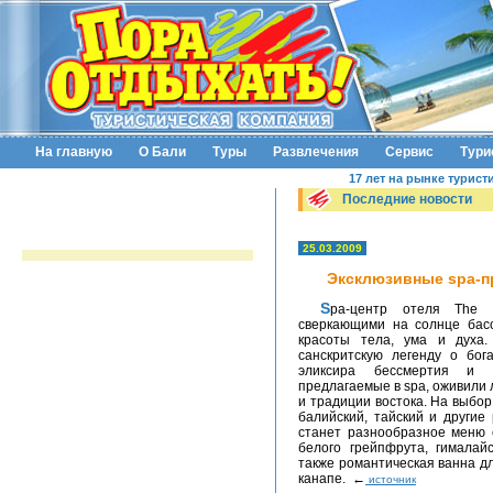
На главную
О Бали
Туры
Развлечения
Сервис
Тури
17 лет на рынке турист
Последние новости
25.03.2009
Эксклюзивные spa-пр
Spa-центр отеля The Setai, окруженный тропическими садами и
сверкающими на солнце басс
красоты тела, ума и духа
санскритскую легенду о бог
эликсира бессмертия и в
предлагаемые в spa, оживили 
и традиции востока. На выбор
балийский, тайский и други
станет разнообразное меню 
белого грейпфрута, гималай
также романтическая ванна д
канапе. ←
источник