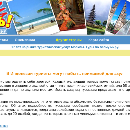
стам
О компании
Другие страны
Карта сайта
17 лет на рынке туристических услуг Москвы. Туры по всему миру.
В Индонезии туристы могут побыть приманкой для акул
ествия в эпицентр акульей стаи - пять тысяч индонезийских рупий, или 50 
шние гиды по акульим местам. Искать хищниц туристам предлагают в стар
ма.
тону. Об этих подробностях туристам сообщают позже, после огромн
ые акулы сплываются, когда австралийские воды от постоянных дождей с
вать до 20 особей, каждая из которых весит как минимум полтонны – и это в
очник