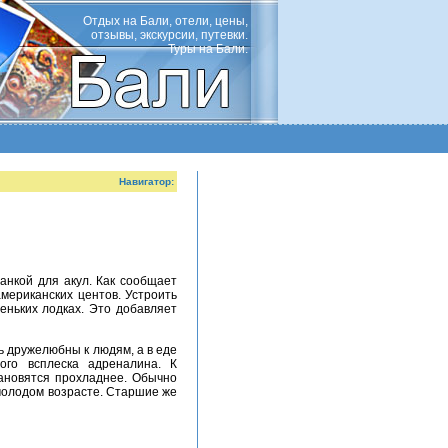
Отдых на Бали, отели, цены,
отзывы, экскурсии, путевки.
Туры на Бали.
Навигатор:
американских центов. Устроить
еньких лодках. Это добавляет
ого всплеска адреналина. К
тановятся прохладнее. Обычно
 молодом возрасте. Старшие же