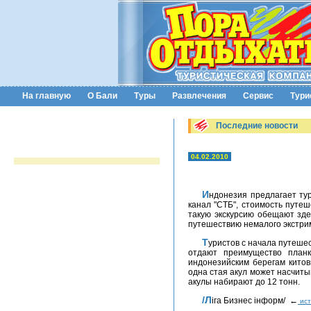
На главную
О Бали
Туры
Развлечения
Сервис
Тури
Последние новости
04.02.2010
Индонезия предлагает туристам ощутить себя жертвой. Каждый желающий теперь может стать приманкой для акул. Как сообщает
канал "СТБ", стоимость путеш
такую экскурсию обещают зде
путешествию немалого экстри
Туристов с начала путешествия не предупреждают, что китовые акулы абсолютно безопасны - они очень дружелюбны к людям, а в еде
отдают преимущество планк
индонезийским берегам китов
одна стая акул может насчиты
акулы набирают до 12 тонн.
/Лiга Бизнес iнформ/ ←
ист