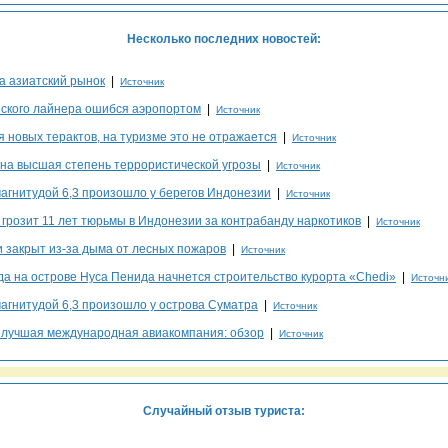
Несколько последних новостей:
а азиатский рынок
|
Источник
ского лайнера ошибся аэропортом
|
Источник
 новых терактов, на туризме это не отражается
|
Источник
на высшая степень террористической угрозы
|
Источник
агнитудой 6,3 произошло у берегов Индонезии
|
Источник
 грозит 11 лет тюрьмы в Индонезии за контрабанду наркотиков
|
Источник
 закрыт из-за дыма от лесных пожаров
|
Источник
да на острове Нуса Пенида начнется строительство курорта «Chedi»
|
Источн
агнитудой 6,3 произошло у острова Суматра
|
Источник
a лучшая международная авиакомпания: обзор
|
Источник
Случайный отзыв туриста: